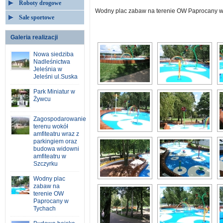
Roboty drogowe
Wodny plac zabaw na terenie OW Paprocany 
Sale sportowe
Galeria realizacji
Nowa siedziba
Nadleśnictwa
Jeleśnia w
Jeleśni ul.Suska
Park Miniatur w
Żywcu
Zagospodarowanie
terenu wokół
amfiteatru wraz z
parkingiem oraz
budowa widowni
amfiteatru w
Szczyrku
Wodny plac
zabaw na
terenie OW
Paprocany w
Tychach