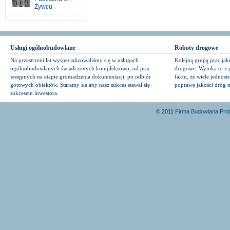
Żywcu
Usługi ogólnobudowlane
Roboty drogowe
Na przestrzeni lat wyspecjalizowaliśmy się w usługach
Kolejną grupą prac jak
ogólnobudowlanych świadczonych kompleksowo, od prac
drogowe. Wynika to z po
wstępnych na etapie gromadzenia dokumentacji, po odbiór
faktu, że wiele jednoste
gotowych obiektów. Staramy się aby nasz sukces stawał się
poprawę jakości dróg n
sukcesem inwestora.
© 2011
Firma Budowlana Prob