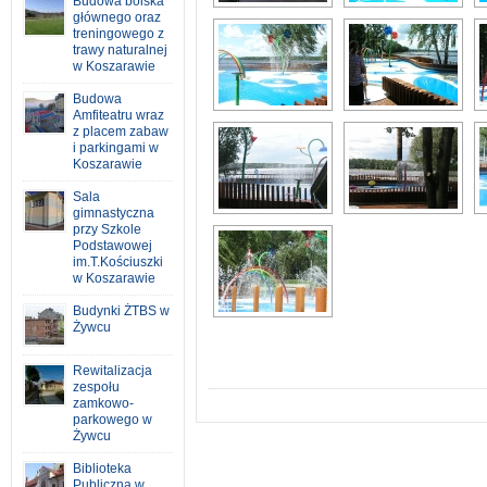
Budowa boiska
głównego oraz
treningowego z
trawy naturalnej
w Koszarawie
Budowa
Amfiteatru wraz
z placem zabaw
i parkingami w
Koszarawie
Sala
gimnastyczna
przy Szkole
Podstawowej
im.T.Kościuszki
w Koszarawie
Budynki ŻTBS w
Żywcu
Rewitalizacja
zespołu
zamkowo-
parkowego w
Żywcu
Biblioteka
Publiczna w